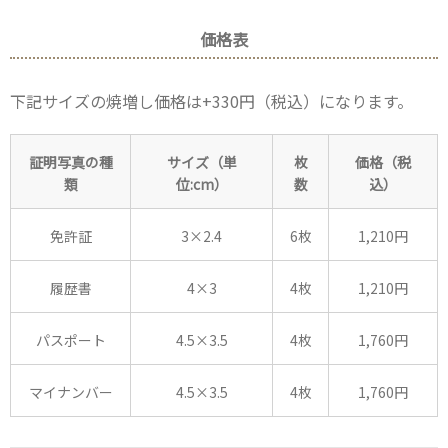
価格表
下記サイズの焼増し価格は+330円（税込）になります。
証明写真の種
サイズ（単
枚
価格（税
類
位:cm）
数
込）
免許証
3×2.4
6枚
1,210円
履歴書
4×3
4枚
1,210円
パスポート
4.5×3.5
4枚
1,760円
マイナンバー
4.5×3.5
4枚
1,760円